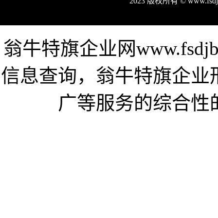
2023 版权所有 © www.fs
翁牛特旗企业网www.fsd
信息查询，翁牛特旗企业
广等服务的综合性