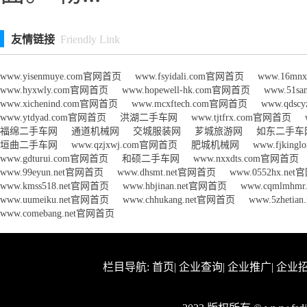
友情链接
Friendly Link
www.yisenmuye.com官网首页
www.fsyidali.com官网首页
www.16m
www.hyxwly.com官网首页
www.hopewell-hk.com官网首页
www.51s
www.xichenind.com官网首页
www.mcxftech.com官网首页
www.qds
www.ytdyad.com官网首页
洪湖二手车网
www.tjtfrx.com官网首页
福绵二手车网
通道机械网
交城服装网
芗城旅游网
如东二手车
垣曲二手车网
www.qzjxwj.com官网首页
肥城机械网
www.fjkin
www.gdturui.com官网首页
和硕二手车网
www.nxxdts.com官网首页
www.99eyun.net官网首页
www.dhsmt.net官网首页
www.0552hx.ne
www.kmss518.net官网首页
www.hbjinan.net官网首页
www.cqmlmhm
www.uumeiku.net官网首页
www.chhukang.net官网首页
www.5zheti
www.comebang.net官网首页
栏目导航:
首页
|
企业查询
|
企业推广
|
企业